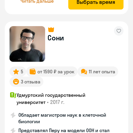
Читать дальше
Выбрать время
Сони
5
от 1590 ₽ за урок
11 лет опыта
3 отзыва
Удмуртский государственный
•
2017 г.
университет
Обладает магистром наук в клеточной
биологии
Представлял Перу на модели ООН и стал