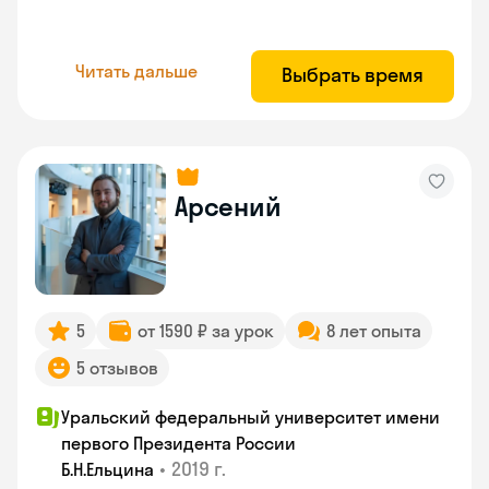
Читать дальше
Выбрать время
Арсений
5
от 1590 ₽ за урок
8 лет опыта
5 отзывов
Уральский федеральный университет имени
первого Президента России
•
2019 г.
Б.Н.Ельцина