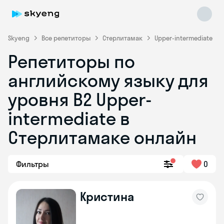
Skyeng
Все репетиторы
Стерлитамак
Upper-intermediate
Репетиторы по
английскому языку для
уровня B2 Upper-
intermediate в
Стерлитамаке онлайн
Skyeng Chat
online
Фильтры
0
Кристина