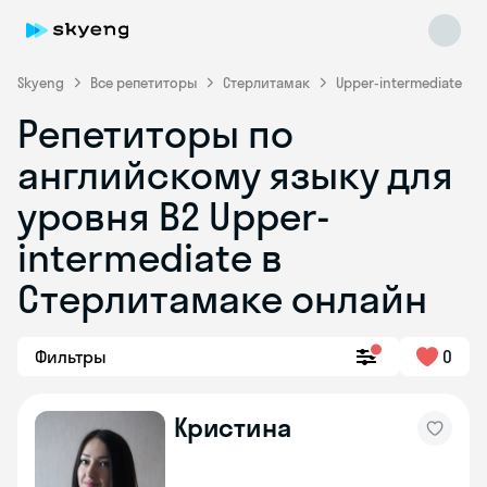
Skyeng
Все репетиторы
Стерлитамак
Upper-intermediate
Репетиторы по
английскому языку для
уровня B2 Upper-
intermediate в
Стерлитамаке онлайн
Skyeng Chat
online
Фильтры
0
Кристина