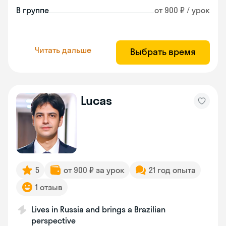
В группе
от 900 ₽ / урок
Читать дальше
Выбрать время
Lucas
5
от 900 ₽ за урок
21 год опыта
1 отзыв
Lives in Russia and brings a Brazilian
perspective