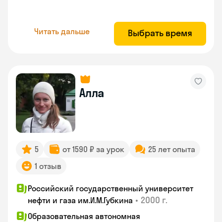
Читать дальше
Выбрать время
Алла
5
от 1590 ₽ за урок
25 лет опыта
1 отзыв
Российский государственный университет
•
2000 г.
нефти и газа им.И.М.Губкина
Образовательная автономная