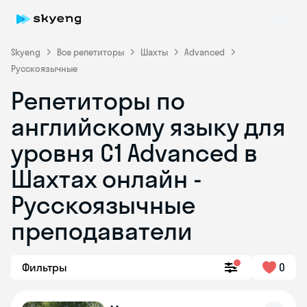
Skyeng
Все репетиторы
Шахты
Advanced
Русскоязычные
Репетиторы по
английскому языку для
уровня C1 Advanced в
Шахтах онлайн -
Skyeng Chat
online
Русскоязычные
преподаватели
Фильтры
0