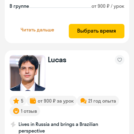
В группе
от 900 ₽ / урок
Читать дальше
Выбрать время
Lucas
5
от 900 ₽ за урок
21 год опыта
1 отзыв
Lives in Russia and brings a Brazilian
perspective