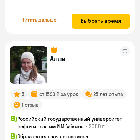
Читать дальше
Выбрать время
Алла
5
от 1590 ₽ за урок
25 лет опыта
1 отзыв
Российский государственный университет
•
2000 г.
нефти и газа им.И.М.Губкина
Образовательная автономная