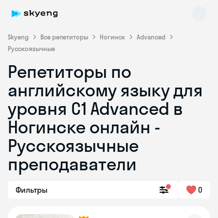
Skyeng
Все репетиторы
Ногинск
Advanced
Русскоязычные
Репетиторы по
английскому языку для
уровня C1 Advanced в
Ногинске онлайн -
Skyeng Chat
online
Русскоязычные
преподаватели
Фильтры
0