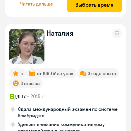
Читать дальше
Выбрать время
Наталия
5
от 1090 ₽ за урок
3 года опыта
3 отзыва
•
2015 г.
ДГТУ
Сдала международный экзамен по системе
Кембриджа
Уделяет внимание коммуникативному
взаимодействию на уроках