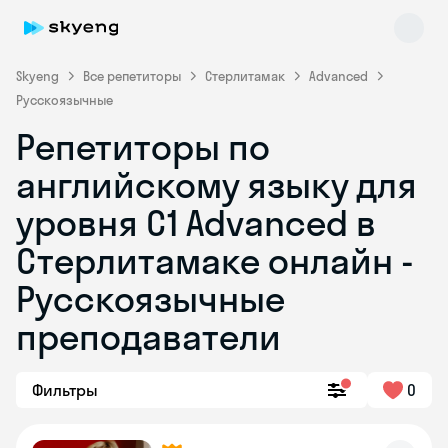
Skyeng
Все репетиторы
Стерлитамак
Advanced
Русскоязычные
Репетиторы по
английскому языку для
уровня C1 Advanced в
Стерлитамаке онлайн -
Skyeng Chat
online
Русскоязычные
преподаватели
Фильтры
0