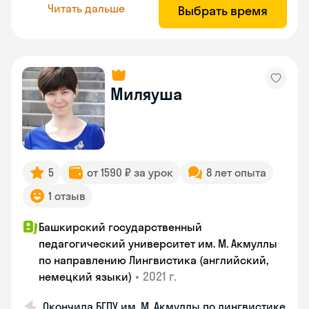
Читать дальше
Выбрать время
Миляуша
5
от 1590 ₽ за урок
8 лет опыта
1 отзыв
Башкирский государственный
педагогический университет им. М. Акмуллы
по направлению Лингвистика (английский,
•
2021 г.
немецкий языки)
Окончила БГПУ им. М. Акмуллы по лингвистике