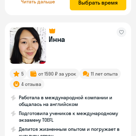
Читать дальше
Выбрать время
Инна
5
от 1590 ₽ за урок
11 лет опыта
4 отзыва
Работала в международной компании и
общалась на английском
Подготовила учеников к международному
экзамену TOEFL
Делится жизненным опытом и погружает в
культуру стран