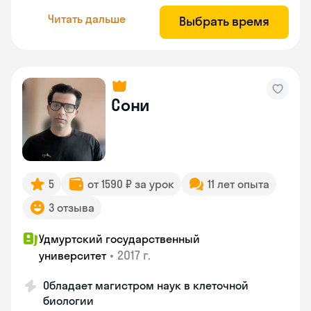
Читать дальше
Выбрать время
Сони
5
от 1590 ₽ за урок
11 лет опыта
3 отзыва
Удмуртский государственный
•
2017 г.
университет
Обладает магистром наук в клеточной
биологии