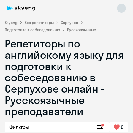
Skyeng
Все репетиторы
Серпухов
Подготовка к собеседованию
Русскоязычные
Репетиторы по
английскому языку для
подготовки к
собеседованию в
Skyeng Chat
online
Серпухове онлайн -
Русскоязычные
преподаватели
Фильтры
0