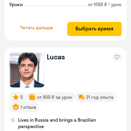
Уроки
от 1090 ₽ / урок
Читать дальше
Выбрать время
Lucas
5
от 900 ₽ за урок
21 год опыта
1 отзыв
Lives in Russia and brings a Brazilian
perspective