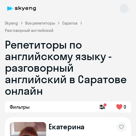
Skyeng
Все репетиторы
Саратов
Разговорный английский
Репетиторы по
английскому языку -
разговорный
английский в Саратове
Skyeng Chat
online
онлайн
Фильтры
0
Екатерина