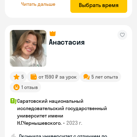
Читать дальше
Выбрать время
Анастасия
5
от 1590 ₽ за урок
5 лет опыта
1 отзыв
Саратовский национальный
исследовательский государственный
университет имени
•
2023 г.
Н.Г.Чернышевскогo.
Окончила университет с отличием по