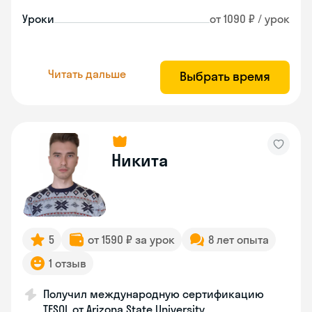
Уроки
от 1090 ₽ / урок
Читать дальше
Выбрать время
Никита
5
от 1590 ₽ за урок
8 лет опыта
1 отзыв
Получил международную сертификацию
TESOL от Arizona State University