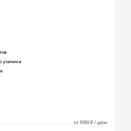
тов
о ученика
ия
от 1090 ₽ / урок