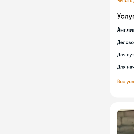
Читать
Услу
Англи
Делово
Для пу
Для на
Все усл