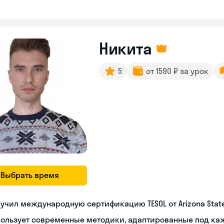
Никита
5
от 1590 ₽ за урок
Выбрать время
учил международную сертификацию TESOL от Arizona State 
пользует современные методики, адаптированные под ка