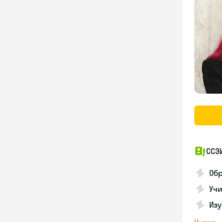
ССЭ
Обр
Учи
Изу