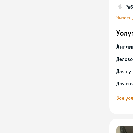
Раб
Читать
Услу
Англи
Делово
Для пу
Для на
Все усл