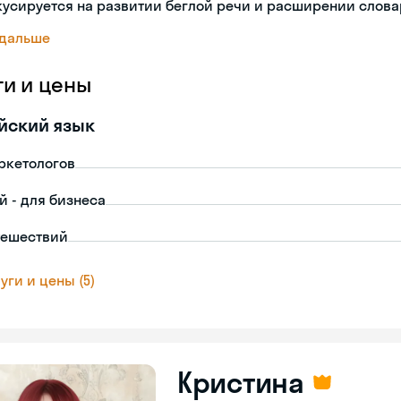
усируется на развитии беглой речи и расширении слова
 дальше
ги и цены
йский язык
ркетологов
й - для бизнеса
тешествий
уги и цены (5)
Кристина