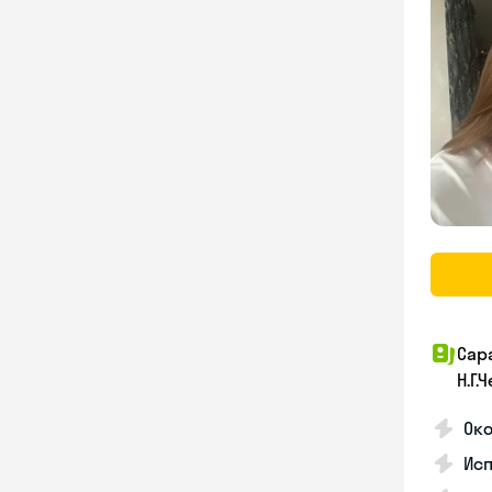
Сар
Н.Г
Око
Исп