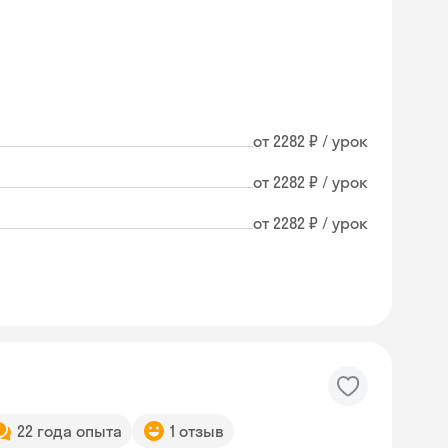
от 2282 ₽ / урок
от 2282 ₽ / урок
от 2282 ₽ / урок
Skyeng Chat
22 года опыта
1 отзыв
online