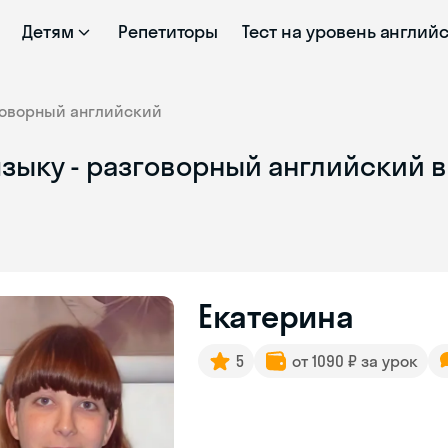
Детям
Репетиторы
Тест на уровень англий
говорный английский
зыку - разговорный английский в
Екатерина
5
от 1090 ₽ за урок