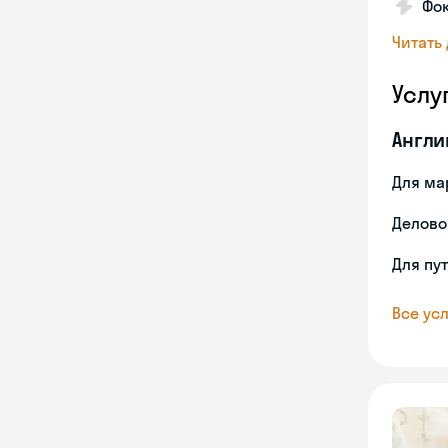
Фок
Читать
Услу
Англи
Для ма
Делово
Для пу
Все усл