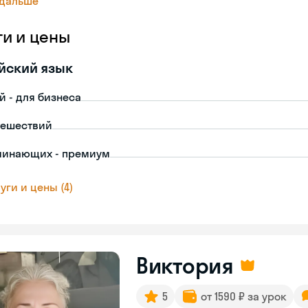
 дальше
ги и цены
йский язык
й - для бизнеса
тешествий
чинающих - премиум
уги и цены (4)
Виктория
5
от 1590 ₽ за урок