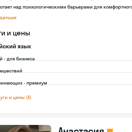
отает над психологическими барьерами для комфортног
 дальше
ги и цены
йский язык
й - для бизнеса
тешествий
чинающих - премиум
уги и цены (4)
Анастасия