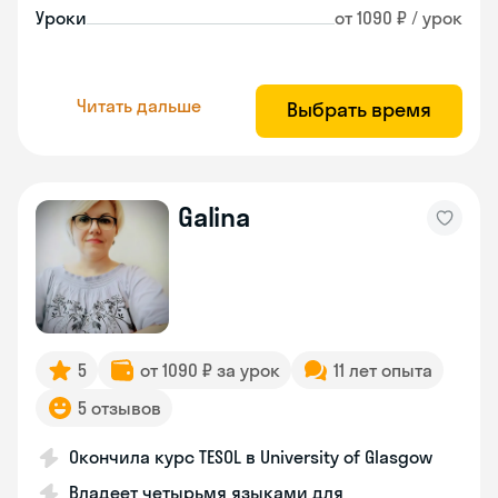
Уроки
от 1090 ₽ / урок
Читать дальше
Выбрать время
Galina
5
от 1090 ₽ за урок
11 лет опыта
5 отзывов
Окончила курс TESOL в University of Glasgow
Владеет четырьмя языками для