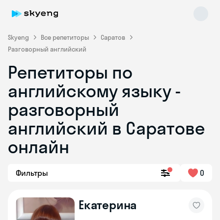
Skyeng
Все репетиторы
Саратов
Разговорный английский
Репетиторы по
английскому языку -
разговорный
английский в Саратове
Skyeng Chat
online
онлайн
Фильтры
0
Екатерина