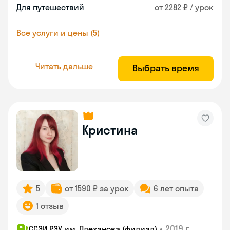
Для путешествий
от 2282 ₽ / урок
Все услуги и цены (5)
Читать дальше
Выбрать время
Кристина
5
от 1590 ₽ за урок
6 лет опыта
1 отзыв
•
2019 г.
ССЭИ РЭУ им. Плеханова (филиал)