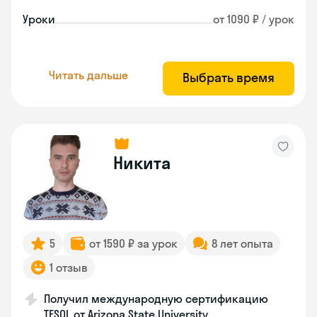
Уроки
от 1090 ₽ / урок
Читать дальше
Выбрать время
Никита
5
от 1590 ₽ за урок
8 лет опыта
1 отзыв
Получил международную сертификацию
TESOL от Arizona State University