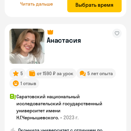
Читать дальше
Выбрать время
Анастасия
5
от 1590 ₽ за урок
5 лет опыта
1 отзыв
Саратовский национальный
исследовательский государственный
университет имени
•
2023 г.
Н.Г.Чернышевскогo.
Окончила университет с отличием по