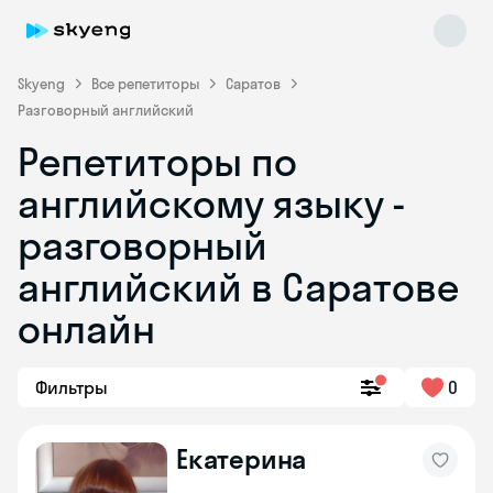
Skyeng
Все репетиторы
Саратов
Разговорный английский
Репетиторы по
английскому языку -
разговорный
английский в Саратове
Skyeng Chat
online
онлайн
Фильтры
0
Екатерина