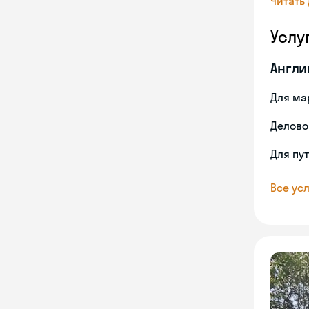
Читать
Услу
Англи
Для ма
Делово
Для пу
Все усл