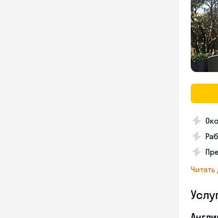
Око
Раб
Пр
Читать
Услу
Англи