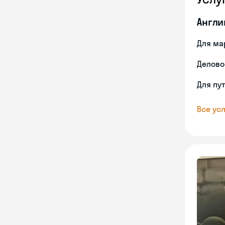
Англи
Для ма
Делово
Для пу
Все усл