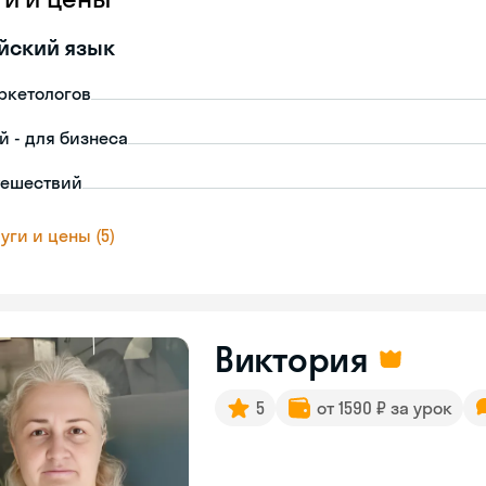
йский язык
ркетологов
й - для бизнеса
тешествий
уги и цены (5)
Виктория
5
от 1590 ₽ за урок