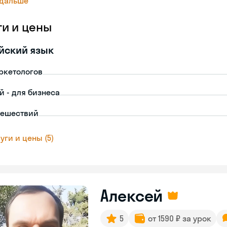
 дальше
ги и цены
йский язык
ркетологов
й - для бизнеса
тешествий
уги и цены (5)
Алексей
5
от 1590 ₽ за урок