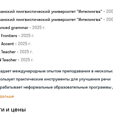
•
200
ванский лингвистический университет "Интелингва"
•
200
ванский лингвистический университет "Интелингва"
•
2025 г.
anced grammar
•
2025 г.
S Frontiers
•
2025 г.
 Accent
•
2025 г.
 Teacher
•
2025 г.
W Teacher
ладает международным опытом преподавания в нескольк
ользует практические инструменты для улучшения речи
зрабатывает неформальные образовательные программы 
 дальше
ги и цены