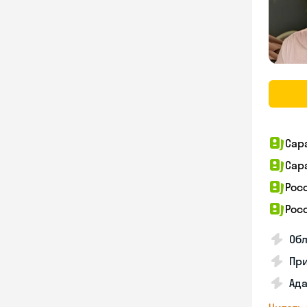
Сар
Сар
Рос
Рос
Об
При
Ад