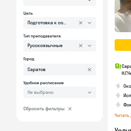
Цель
Подготовка к собеседованию
Тип преподавателя
Русскоязычные
Город
Сар
Н.Г
Удобное расписание
Око
Не выбрано
Исп
Фок
Сбросить фильтры
Читать
Услу