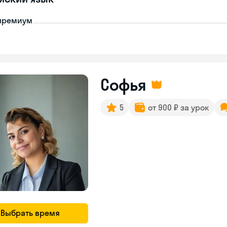
премиум
Софья
5
от 900 ₽ за урок
Выбрать время