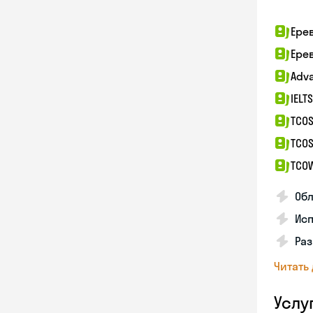
Ере
Ере
Adv
IELT
TCOS
TCOS
TCO
Об
Исп
Ра
Читать
Услу