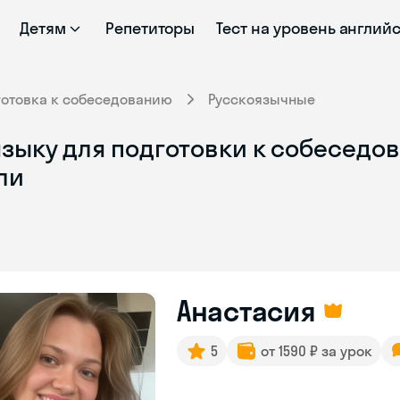
Детям
Репетиторы
Тест на уровень англий
готовка к собеседованию
Русскоязычные
зыку для подготовки к собеседов
ли
Анастасия
5
от 1590 ₽ за урок