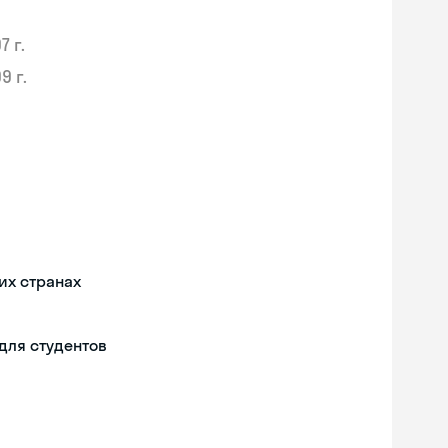
7 г.
9 г.
их странах
для студентов
Skyeng Chat
online