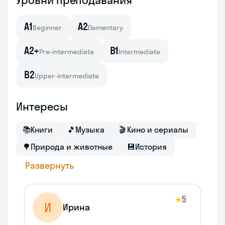
Уровни преподавания
A1
A2
Beginner
Elementary
A2+
B1
Pre-intermediate
Intermediate
B2
Upper-intermediate
Интересы
📚
Книги
🎵
Музыка
🎬
Кино и сериалы
🌳
Природа и животные
💾
История
Развернуть
5
★
И
Ирина