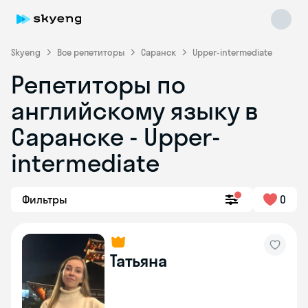
Skyeng
Все репетиторы
Саранск
Upper-intermediate
Репетиторы по
английскому языку в
Саранске - Upper-
intermediate
Skyeng Chat
online
Фильтры
0
Татьяна