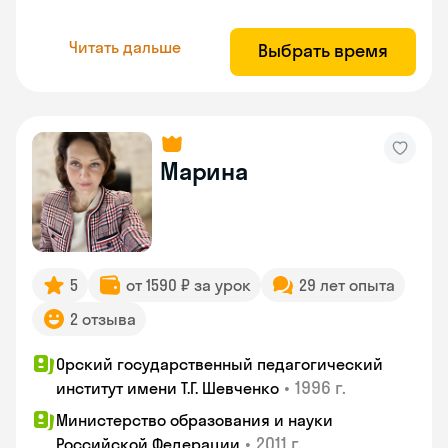
Читать дальше
Выбрать время
Марина
5
от 1590 ₽ за урок
29 лет опыта
2 отзыва
Орский государственный педагогический
•
1996 г.
институт имени Т.Г. Шевченко
Министерство образования и науки
•
2011 г.
Российской Федерации