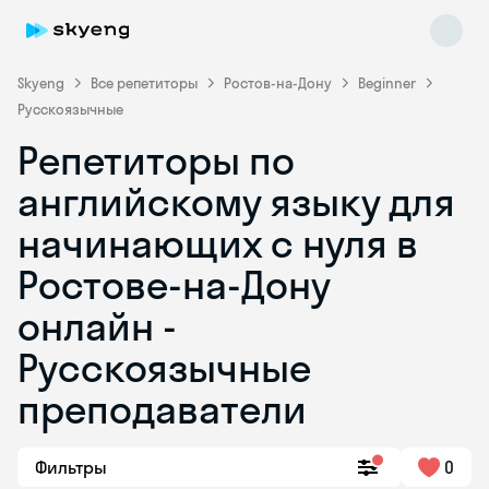
Skyeng
Все репетиторы
Ростов-на-Дону
Beginner
Русскоязычные
Репетиторы по
английскому языку для
начинающих с нуля в
Ростове-на-Дону
Skyeng Chat
online
онлайн -
Русскоязычные
преподаватели
Фильтры
0