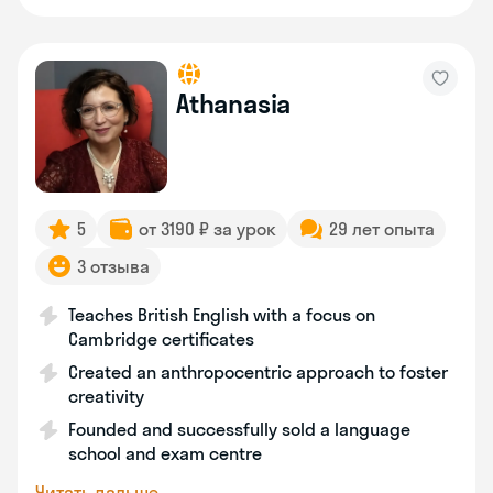
Athanasia
5
от 3190 ₽ за урок
29 лет опыта
3 отзыва
Teaches British English with a focus on
Cambridge certificates
Created an anthropocentric approach to foster
creativity
Founded and successfully sold a language
school and exam centre
Читать дальше