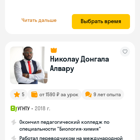
Читать дальше
Выбрать время
Николау Донгала
Алвару
5
от 1590 ₽ за урок
9 лет опыта
•
2018 г.
УГНТУ
Окончил педагогический колледж по
специальности "Биология-химия"
Работал переводчиком на международной