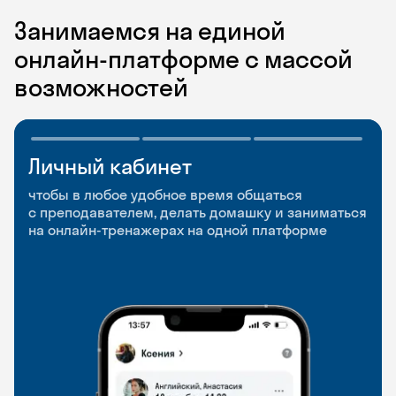
Занимаемся на единой
онлайн-платформе с массой
возможностей
Личный кабинет
Мобильное
Разговорные клубы
приложение
и Talks
чтобы в любое удобное время общаться
с преподавателем, делать домашку и заниматься
чтобы заниматься и изучать новые слова где
Групповые занятия для разговорной практики
на онлайн-тренажерах на одной платформе
и когда удобно
и индивидуальные встречи с преподавателями
со всего мира, чтобы общаться на английском
свободно