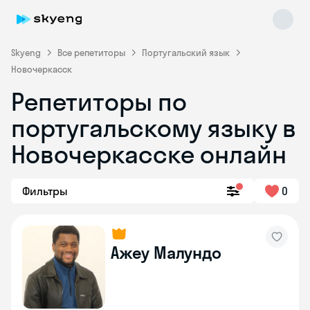
Skyeng
Все репетиторы
Португальский язык
Новочеркасск
Репетиторы по
португальскому языку в
Новочеркасске онлайн
Skyeng Chat
Фильтры
0
online
Ажеу Малундо