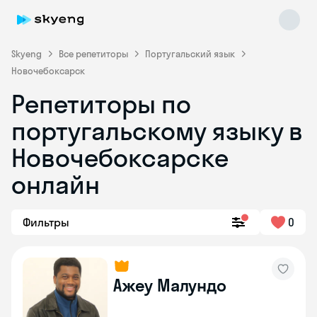
Skyeng
Все репетиторы
Португальский язык
Новочебоксарск
Репетиторы по
португальскому языку в
Новочебоксарске
онлайн
Skyeng Chat
online
Фильтры
0
Ажеу Малундо