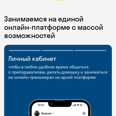
Занимаемся на единой
онлайн-платформе с массой
возможностей
Личный кабинет
Мобильное
Разговорные клубы
приложение
и Talks
чтобы в любое удобное время общаться
с преподавателем, делать домашку и заниматься
чтобы заниматься и изучать новые слова где
Групповые занятия для разговорной практики
на онлайн-тренажерах на одной платформе
и когда удобно
и индивидуальные встречи с преподавателями
со всего мира, чтобы общаться на английском
свободно