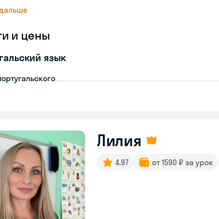
 дальше
ги и цены
гальский язык
португальского
Лилия
4.97
от 1590 ₽ за урок