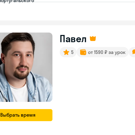
португальского
Павел
5
от 1590 ₽ за урок
Выбрать время