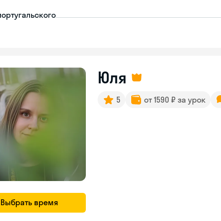
португальского
Юля
5
от 1590 ₽ за урок
Выбрать время