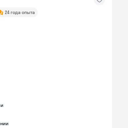
24 года опыта
ии
ении