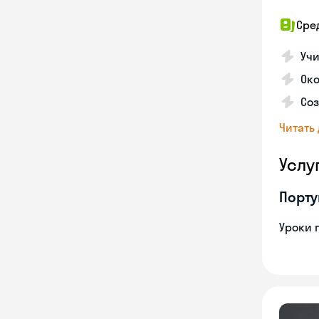
Сре
Учи
Око
Соз
Читать
Услу
Порту
Уроки 