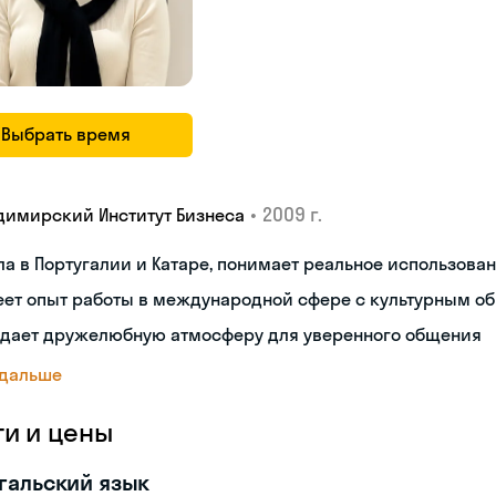
Выбрать время
•
2009 г.
димирский Институт Бизнеса
а в Португалии и Катаре, понимает реальное использова
еет опыт работы в международной сфере с культурным о
здает дружелюбную атмосферу для уверенного общения
 дальше
ги и цены
гальский язык