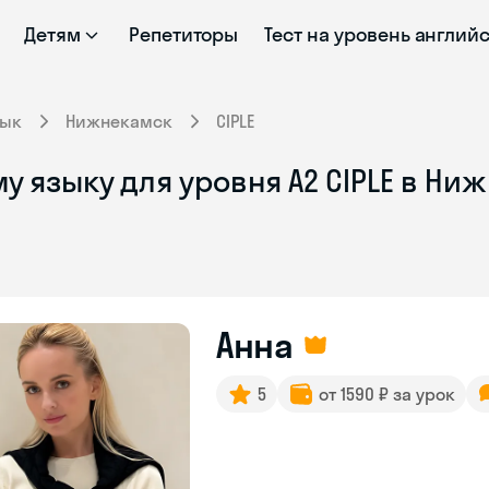
Детям
Репетиторы
Тест на уровень англий
зык
Нижнекамск
CIPLE
у языку для уровня A2 CIPLE в Ни
Анна
5
от 1590 ₽ за урок