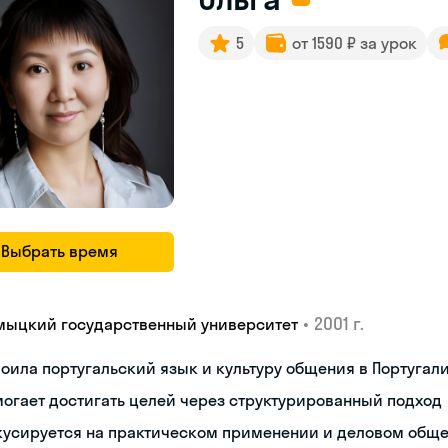
5
от 1590 ₽ за урок
Выбрать время
•
2001 г.
мыцкий государственный университет
оила португальский язык и культуру общения в Португал
огает достигать целей через структурированный подход
кусируется на практическом применении и деловом общ