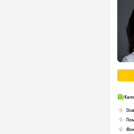
Кал
Осв
Пом
Фо