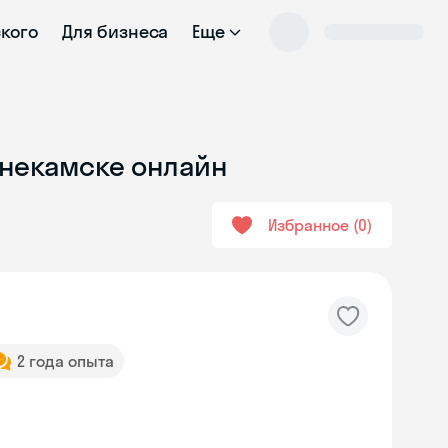
ского
Для бизнеса
Еще
жнекамске онлайн
Избранное
0
2 года опыта