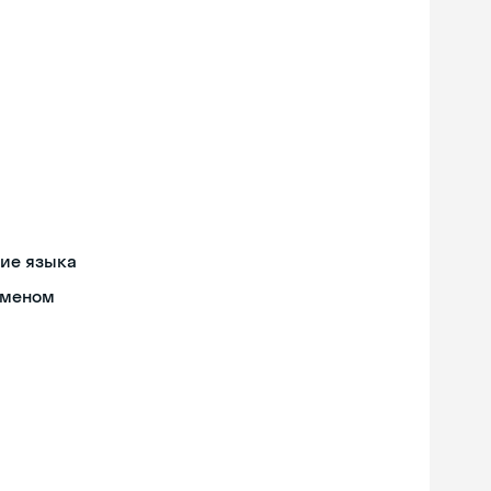
ние языка
бменом