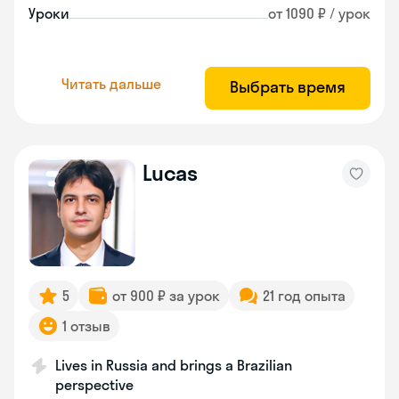
Уроки
от 1090 ₽ / урок
Читать дальше
Выбрать время
Lucas
5
от 900 ₽ за урок
21 год опыта
1 отзыв
Lives in Russia and brings a Brazilian
perspective