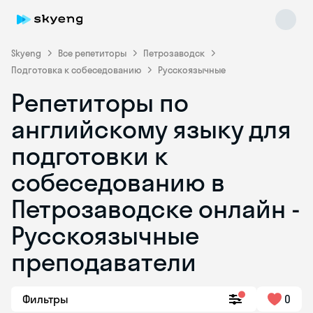
Skyeng
Все репетиторы
Петрозаводск
Подготовка к собеседованию
Русскоязычные
Репетиторы по
английскому языку для
подготовки к
собеседованию в
Skyeng Chat
online
Петрозаводске онлайн -
Русскоязычные
преподаватели
Фильтры
0