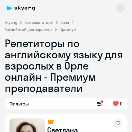
Skyeng
Все репетиторы
Орёл
Английский для взрослых
Премиум
Репетиторы по
английскому языку для
взрослых в Орле
онлайн - Премиум
Skyeng Chat
online
преподаватели
Фильтры
0
Светлана