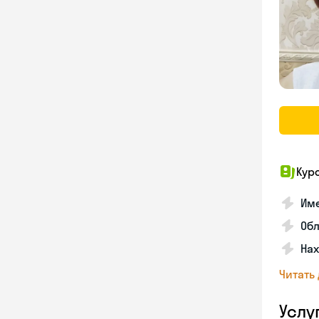
Кур
Име
Об
На
Читать
Услу