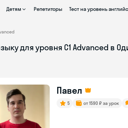
Детям
Репетиторы
Тест на уровень англий
vanced
зыку для уровня C1 Advanced в О
Павел
5
от 1590 ₽ за урок