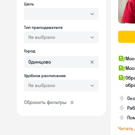
Цель
Тип преподавателя
Не выбрано
Город
Мос
Мос
Удобное расписание
Обр
обра
Не выбрано
Око
Сбросить фильтры
Раб
Пом
Читать