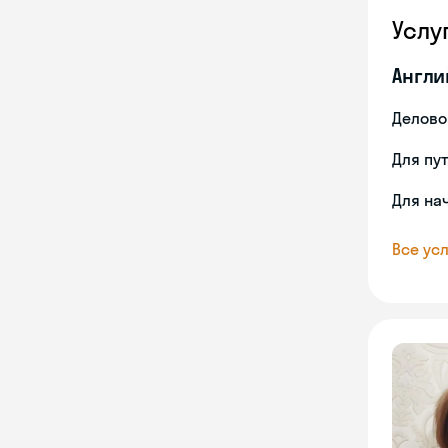
Услу
Англи
Делово
Для пу
Для на
Все усл