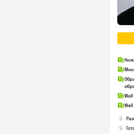
Ниж
Мос
Обр
обра
Wall
Wall
Раз
Гот