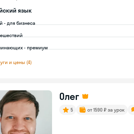
йский язык
й - для бизнеса
тешествий
чинающих - премиум
уги и цены (4)
Олег
5
от 1590 ₽ за урок