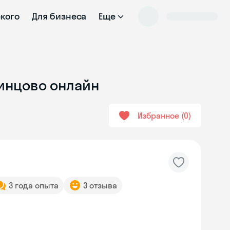
ского
Для бизнеса
Еще
динцово онлайн
Избранное
0
3 года опыта
3 отзыва