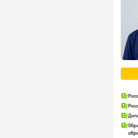
Рос
Рос
Дип
Обр
обра