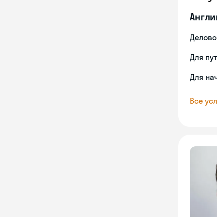
Англи
Делово
Для пу
Для на
Все усл