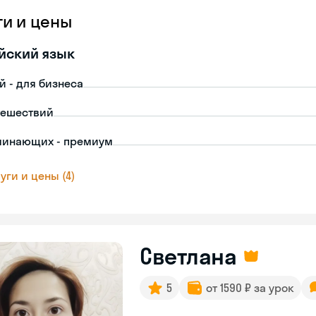
ги и цены
йский язык
й - для бизнеса
тешествий
чинающих - премиум
уги и цены (4)
Светлана
5
от 1590 ₽ за урок