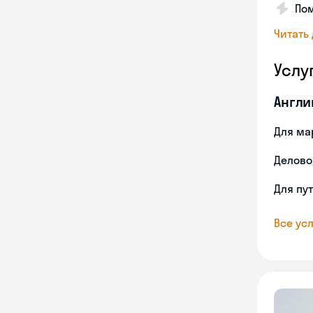
По
Читать
Услу
Англи
Для ма
Делово
Для пу
Все усл