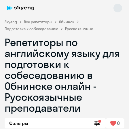
Skyeng
Все репетиторы
Обнинск
Подготовка к собеседованию
Русскоязычные
Репетиторы по
английскому языку для
подготовки к
собеседованию в
Skyeng Chat
online
Обнинске онлайн -
Русскоязычные
преподаватели
Фильтры
0