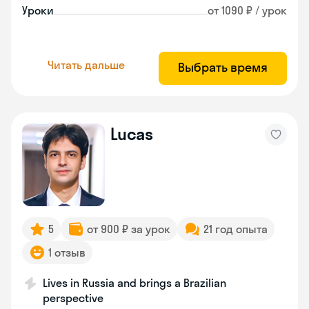
Уроки
от 1090 ₽ / урок
Читать дальше
Выбрать время
Lucas
5
от 900 ₽ за урок
21 год опыта
1 отзыв
Lives in Russia and brings a Brazilian
perspective