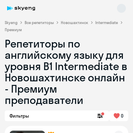
Skyeng
Все репетиторы
Новошахтинск
Intermediate
Премиум
Репетиторы по
английскому языку для
уровня B1 Intermediate в
Новошахтинске онлайн
Skyeng Chat
online
- Премиум
преподаватели
Фильтры
0