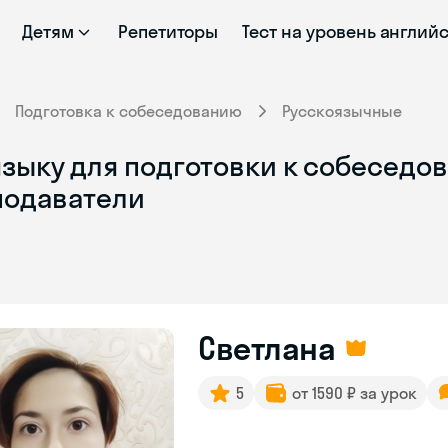
Детям
Репетиторы
Тест на уровень англий
Подготовка к собеседованию
Русскоязычные
языку для подготовки к собеседо
подаватели
Светлана
5
от 1590 ₽ за урок