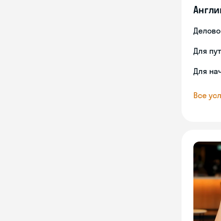
Англи
Делово
Для пу
Для на
Все усл