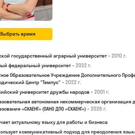
Выбрать время
•
2010 г.
ской государственный аграрный университет
•
2022 г.
ый федеральный университет
тное Образовательное Учреждение Дополнительного Проф
•
2022 г.
одический Центр "Темпус"
•
2001 г.
сийский университет дружбы народов
азовательная автономная некоммерческая организация 
•
2026 г.
зования «СКАЕНГ» (ОАНО ДПО «СКАЕНГ»)
чает актуальному языку для работы и бизнеса
пользует коммуникативный подход для преодоления язык