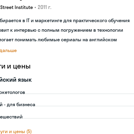
•
2011 г.
 Street Institute
бирается в IT и маркетинге для практического обучения
овит к интервью с полным погружением в технологии
могает понимать любимые сериалы на английском
 дальше
ги и цены
йский язык
ркетологов
й - для бизнеса
тешествий
уги и цены (5)