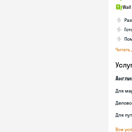
Wall
Раз
Гот
По
Читать
Услу
Англи
Для ма
Делово
Для пу
Все усл