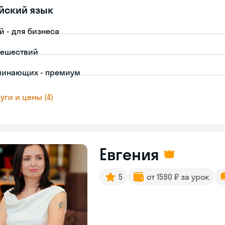
йский язык
й - для бизнеса
тешествий
чинающих - премиум
уги и цены (4)
Евгения
5
от 1590 ₽ за урок