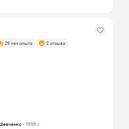
29 лет опыта
2 отзыва
Skyeng Chat
•
1996 г.
 Шевченко
online