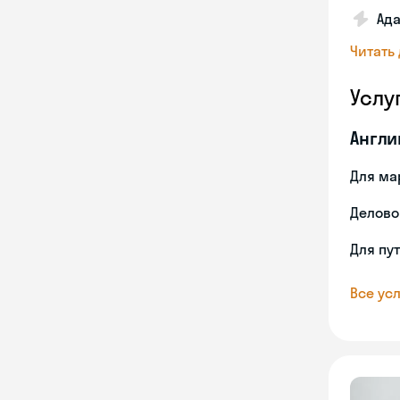
Ада
Читать
Услу
Англи
Для ма
Делово
Для пу
Все усл