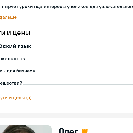
птирует уроки под интересы учеников для увлекательног
 дальше
ги и цены
йский язык
ркетологов
й - для бизнеса
тешествий
уги и цены (5)
Олег