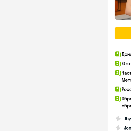
Дон
Южн
Час
Мет
Рос
Обр
обра
Обу
Ис