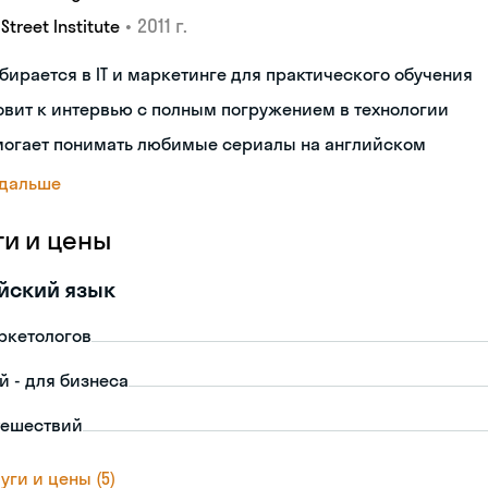
•
2011 г.
 Street Institute
бирается в IT и маркетинге для практического обучения
овит к интервью с полным погружением в технологии
могает понимать любимые сериалы на английском
 дальше
ги и цены
йский язык
ркетологов
й - для бизнеса
тешествий
уги и цены (5)