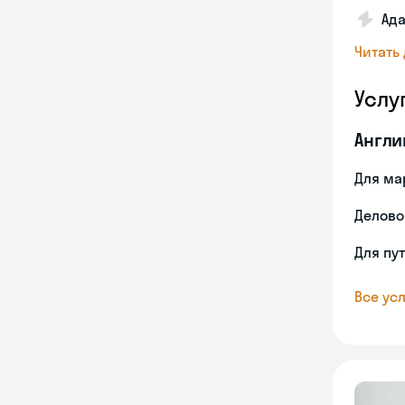
Ада
Читать
Услу
Англи
Для ма
Делово
Для пу
Все усл