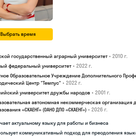
Выбрать время
•
2010 г.
ской государственный аграрный университет
•
2022 г.
ый федеральный университет
тное Образовательное Учреждение Дополнительного Проф
•
2022 г.
одический Центр "Темпус"
•
2001 г.
сийский университет дружбы народов
азовательная автономная некоммерческая организация 
•
2026 г.
зования «СКАЕНГ» (ОАНО ДПО «СКАЕНГ»)
чает актуальному языку для работы и бизнеса
пользует коммуникативный подход для преодоления язык