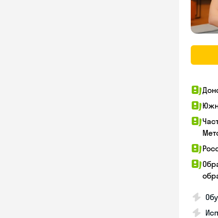
Дон
Южн
Час
Мет
Рос
Обр
обра
Обу
Ис