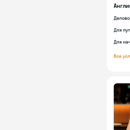
Англи
Делово
Для пу
Для на
Все усл