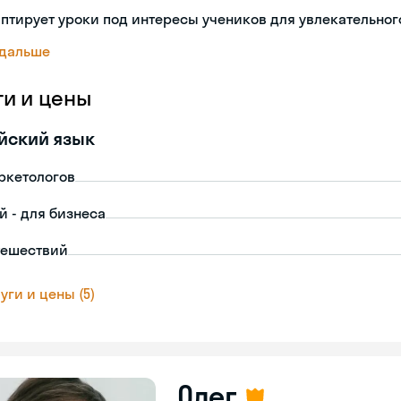
птирует уроки под интересы учеников для увлекательног
 дальше
ги и цены
йский язык
ркетологов
й - для бизнеса
тешествий
уги и цены (5)
Олег