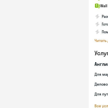
Wall
Раз
Гот
По
Читать
Услу
Англи
Для ма
Делово
Для пу
Все усл