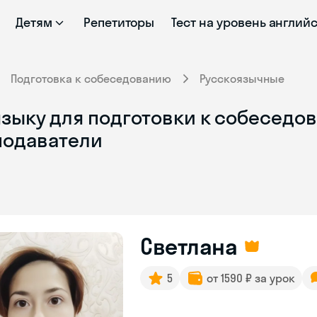
Детям
Репетиторы
Тест на уровень англий
Подготовка к собеседованию
Русскоязычные
языку для подготовки к собеседо
подаватели
Светлана
5
от 1590 ₽ за урок