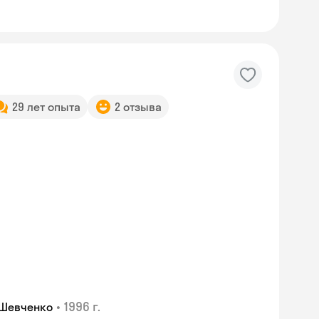
29 лет опыта
2 отзыва
Skyeng Chat
•
1996 г.
 Шевченко
online