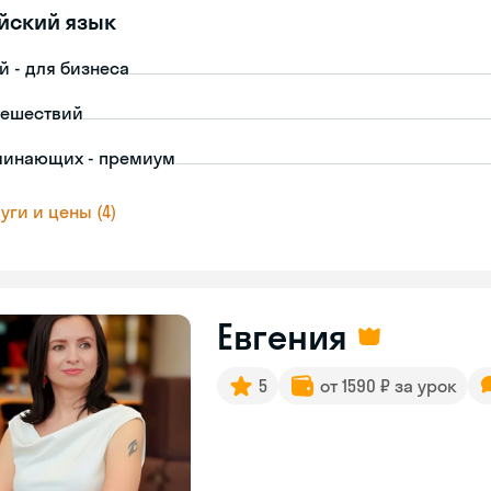
йский язык
й - для бизнеса
тешествий
чинающих - премиум
уги и цены (4)
Евгения
5
от 1590 ₽ за урок