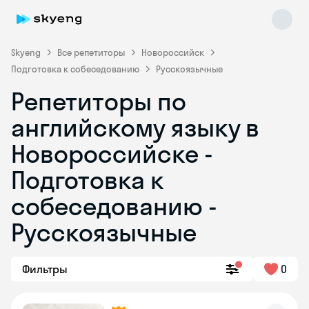
Skyeng
Все репетиторы
Новороссийск
Подготовка к собеседованию
Русскоязычные
Репетиторы по
английскому языку в
Новороссийске -
Подготовка к
Skyeng Chat
online
собеседованию -
Русскоязычные
Фильтры
0