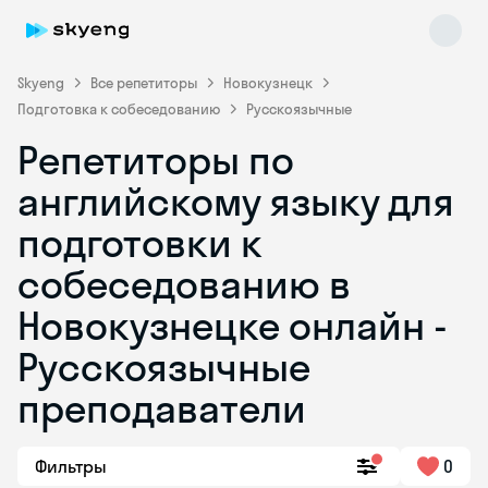
Skyeng
Все репетиторы
Новокузнецк
Подготовка к собеседованию
Русскоязычные
Репетиторы по
английскому языку для
подготовки к
собеседованию в
Skyeng Chat
online
Новокузнецке онлайн -
Русскоязычные
преподаватели
Фильтры
0