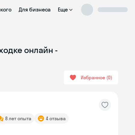
ского
Для бизнеса
Еще
ходке онлайн -
Избранное
0
8 лет опыта
4 отзыва