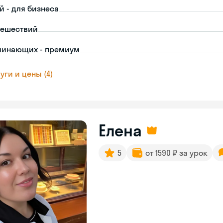
й - для бизнеса
тешествий
чинающих - премиум
уги и цены (4)
Елена
5
от 1590 ₽ за урок