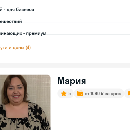
й - для бизнеса
тешествий
чинающих - премиум
уги и цены (4)
Мария
5
от 1090 ₽ за урок