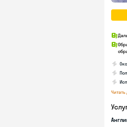
Дал
Обр
обра
Ок
По
Ис
Читать
Услу
Англи