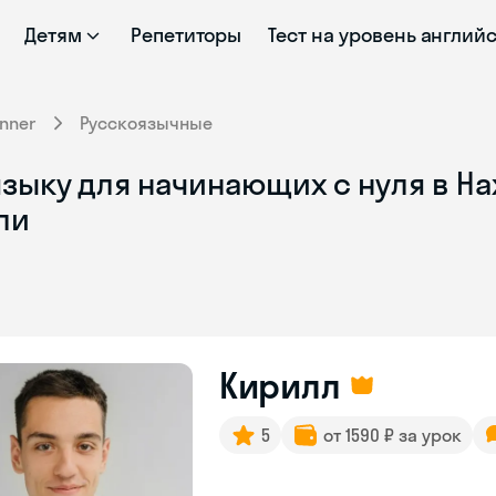
Детям
Репетиторы
Тест на уровень англий
nner
Русскоязычные
зыку для начинающих с нуля в На
ли
Кирилл
5
от 1590 ₽ за урок