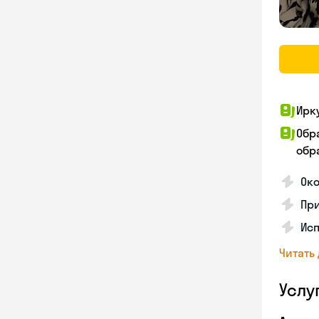
Ирк
Обр
обра
Око
Пр
Исп
Читать
Услу