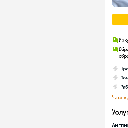
Ирк
Обр
обра
Про
Пом
Раб
Читать
Услу
Англи