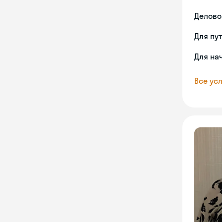
Делово
Для пу
Для на
Все усл