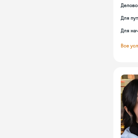
Делово
Для пу
Для на
Все усл