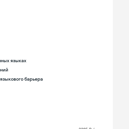
нных языках
ений
 языкового барьера