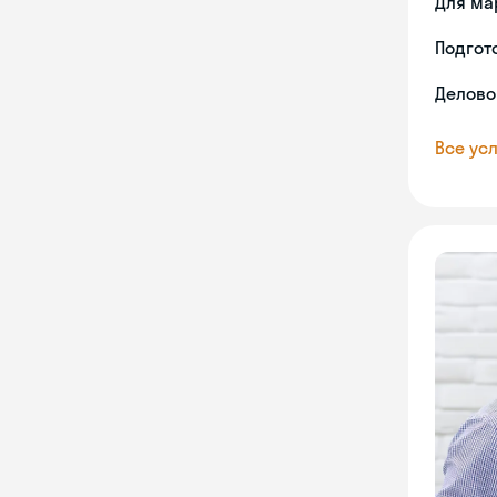
Для ма
Подгото
Делово
Все усл