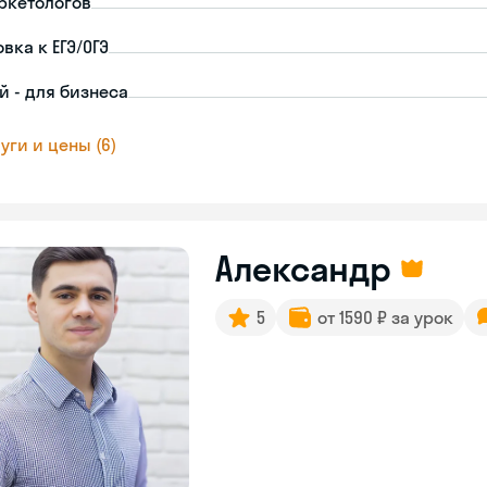
ркетологов
вка к ЕГЭ/ОГЭ
й - для бизнеса
уги и цены (6)
Александр
5
от 1590 ₽ за урок