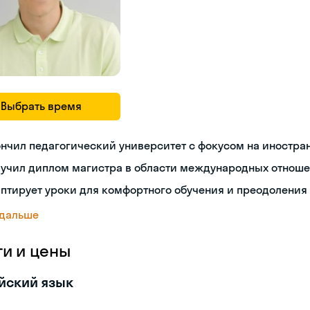
Выбрать время
нчил педагогический университет с фокусом на иностра
лучил диплом магистра в области международных отнош
птирует уроки для комфортного обучения и преодоления
 дальше
ги и цены
йский язык