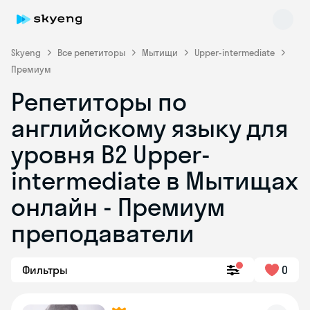
Skyeng
Все репетиторы
Мытищи
Upper-intermediate
Премиум
Репетиторы по
английскому языку для
уровня B2 Upper-
intermediate в Мытищах
Skyeng Chat
online
онлайн - Премиум
преподаватели
Фильтры
0