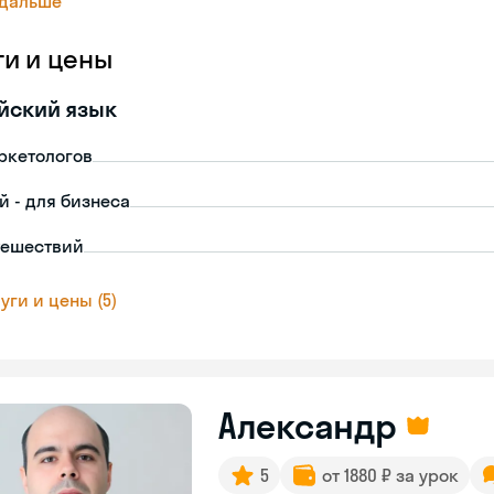
 дальше
ги и цены
йский язык
ркетологов
й - для бизнеса
тешествий
уги и цены (5)
Александр
5
от 1880 ₽ за урок