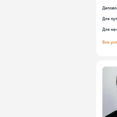
Делово
Для пу
Для на
Все усл