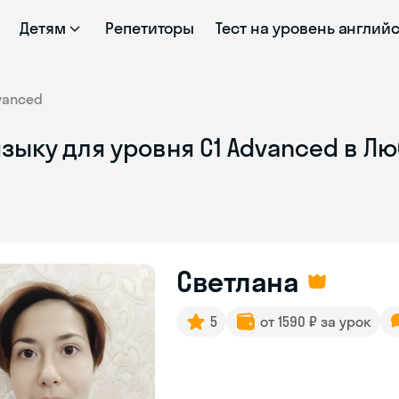
Детям
Репетиторы
Тест на уровень англий
vanced
зыку для уровня C1 Advanced в Л
Светлана
5
от 1590 ₽ за урок