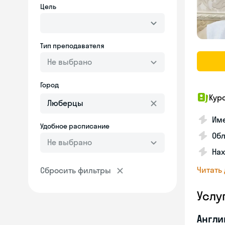
Цель
Тип преподавателя
Не выбрано
Город
Кур
Име
Удобное расписание
Об
Не выбрано
На
Читать
Сбросить фильтры
Услу
Англи