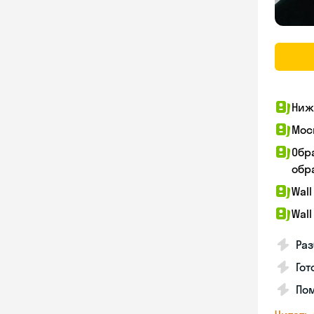
Ниж
Мос
Обр
обра
Wall
Wall
Раз
Гот
По