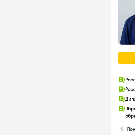
Рос
Рос
Дип
Обр
обра
Пон