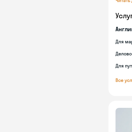
Читать
Услу
Англи
Для ма
Делово
Для пу
Все усл