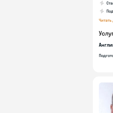
Ста
Под
Читать
Услу
Англи
Подгото