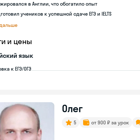
жировался в Англии, что обогатило опыт
готовил учеников к успешной сдаче ЕГЭ и IELTS
 дальше
ги и цены
йский язык
вка к ЕГЭ/ОГЭ
Олег
5
от 900 ₽ за урок