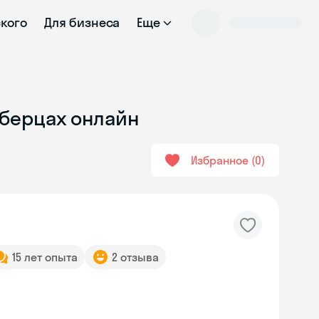
ского
Для бизнеса
Еще
юберцах онлайн
Избранное
0
15 лет опыта
2 отзыва