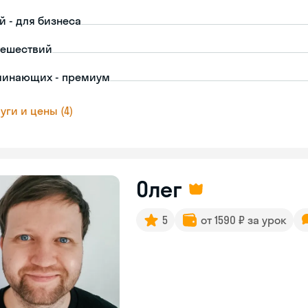
й - для бизнеса
тешествий
чинающих - премиум
уги и цены (4)
Олег
5
от 1590 ₽ за урок