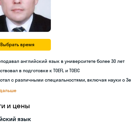
Выбрать время
подавал английский язык в университете более 30 лет
ствовал в подготовке к TOEFL и TOEIC
отал с различными специальностями, включая науки о З
 дальше
ги и цены
йский язык