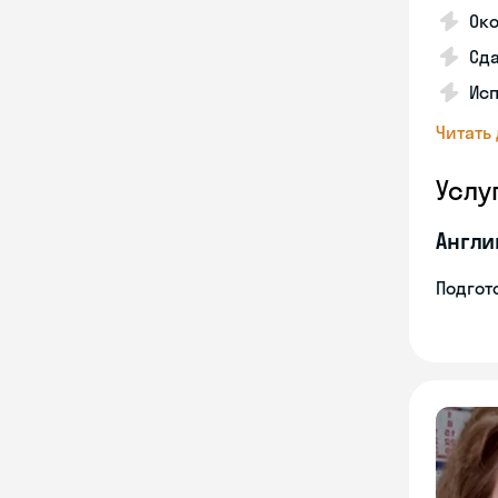
Око
Сда
Ис
Читать
Услу
Англи
Подгото