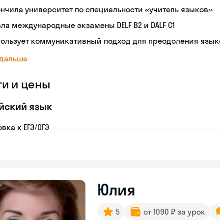
нчила университет по специальности «учитель языков»
ла международные экзамены DELF B2 и DALF C1
пользует коммуникативный подход для преодоления язык
 дальше
ги и цены
йский язык
вка к ЕГЭ/ОГЭ
Юлия
5
от 1090 ₽ за урок