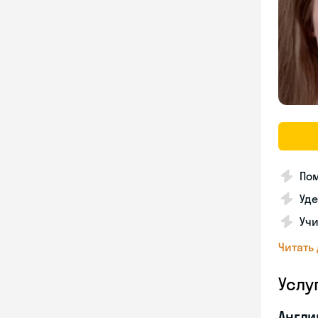
Пом
Уде
Учи
Читать
Услу
Англи