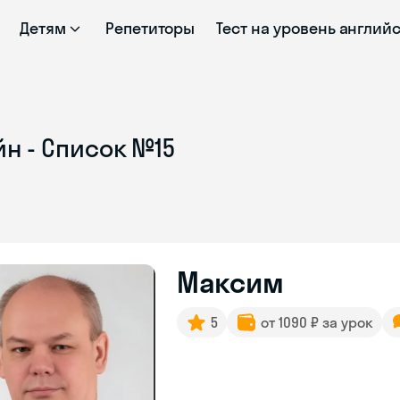
Детям
Репетиторы
Тест на уровень англий
н - Список №15
Максим
5
от 1090 ₽ за урок