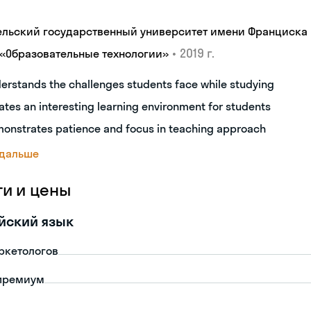
ельский государственный университет имени Франциска
•
2019 г.
 «Образовательные технологии»
erstands the challenges students face while studying
ates an interesting learning environment for students
onstrates patience and focus in teaching approach
 дальше
ги и цены
йский язык
ркетологов
премиум