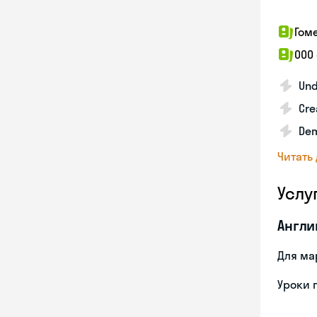
Гом
ООО
Und
Cre
Dem
Читать
Услу
Англи
Для ма
Уроки 