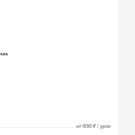
дчик
от 1090 ₽ / урок