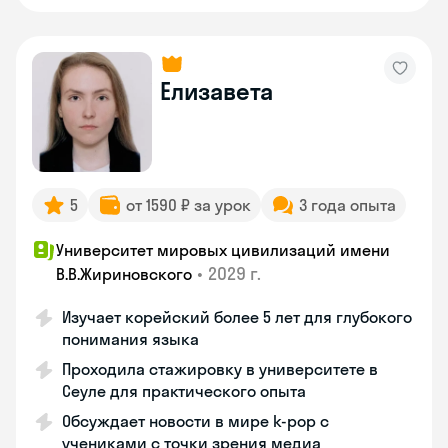
Елизавета
5
от 1590 ₽ за урок
3 года опыта
Университет мировых цивилизаций имени
•
2029 г.
В.В.Жириновского
Изучает корейский более 5 лет для глубокого
понимания языка
Проходила стажировку в университете в
Сеуле для практического опыта
Обсуждает новости в мире k-pop с
учениками с точки зрения медиа