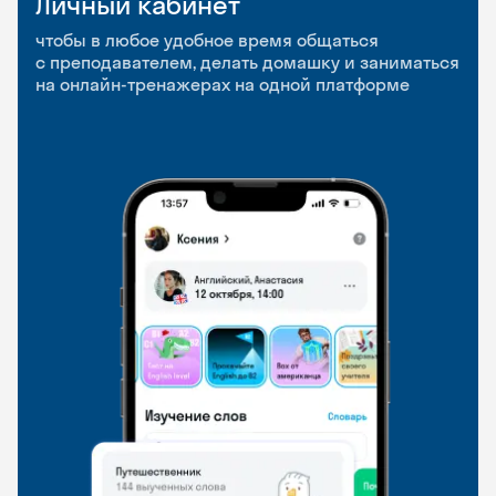
Личный кабинет
Мобильное
Разговорные клубы
приложение
и Talks
чтобы в любое удобное время общаться
с преподавателем, делать домашку и заниматься
чтобы заниматься и изучать новые слова где
Групповые занятия для разговорной практики
на онлайн-тренажерах на одной платформе
и когда удобно
и индивидуальные встречи с преподавателями
со всего мира, чтобы общаться на английском
свободно