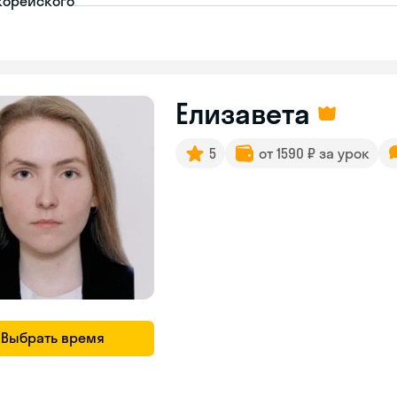
корейского
Елизавета
5
от 1590 ₽ за урок
Выбрать время