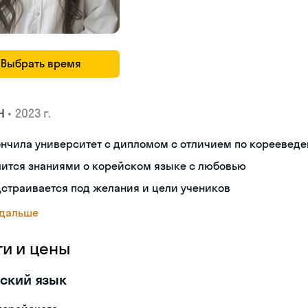
Выбрать время
•
2023 г.
Н
ончила университет с дипломом с отличием по кореевед
лится знаниями о корейском языке с любовью
страивается под желания и цели учеников
 дальше
ги и цены
ский язык