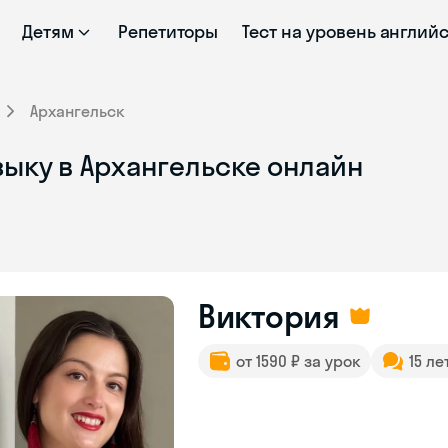
Детям
Репетиторы
Тест на уровень англий
Архангельск
зыку в Архангельске онлайн
Виктория
от 1590 ₽ за урок
15 ле