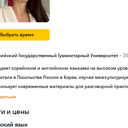
Выбрать время
•
20
сийский Государственный Гуманитарный Университет
адеет корейским и английским языками на высоком уров
отала в Посольстве России в Корее, изучая межкультур
пользует современные материалы для разговорной практ
 дальше
ги и цены
ский язык