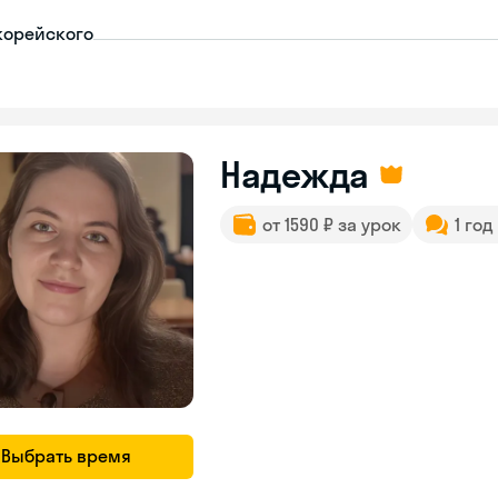
корейского
Надежда
от 1590 ₽ за урок
1 год
Выбрать время