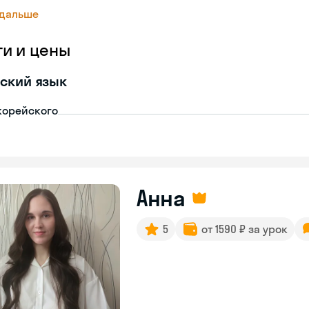
 дальше
ги и цены
ский язык
корейского
Анна
5
от 1590 ₽ за урок