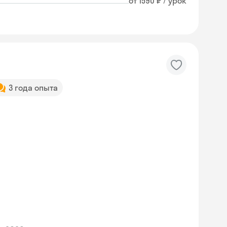
от 1590 ₽ / урок
3 года опыта
Skyeng Chat
online