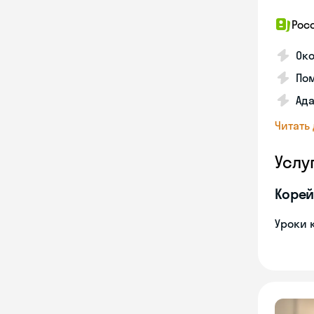
Рос
Око
Пом
Ада
Читать
Услу
Корей
Уроки 