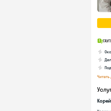
ГАУГ
Ок
Де
Под
Читать
Услу
Корей