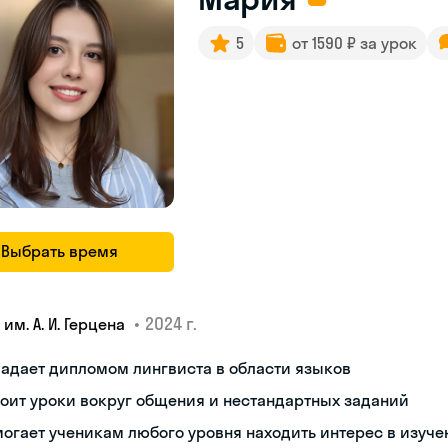
5
от 1590 ₽ за урок
Выбрать время
•
2024 г.
 им. А. И. Герцена
адает дипломом лингвиста в области языков
оит уроки вокруг общения и нестандартных заданий
огает ученикам любого уровня находить интерес в изуче