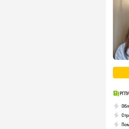
РГПУ
Обл
Стр
Пом