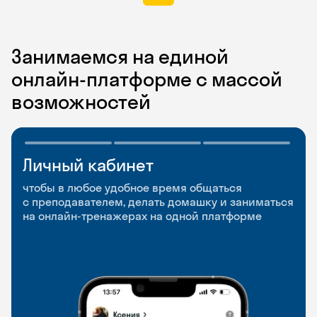
Занимаемся на единой
онлайн-платформе с массой
возможностей
Личный кабинет
Мобильное
Разговорные клубы
приложение
и Talks
чтобы в любое удобное время общаться
с преподавателем, делать домашку и заниматься
чтобы заниматься и изучать новые слова где
Групповые занятия для разговорной практики
на онлайн-тренажерах на одной платформе
и когда удобно
и индивидуальные встречи с преподавателями
со всего мира, чтобы общаться на английском
свободно