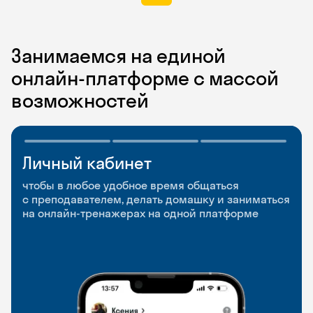
Занимаемся на единой
онлайн-платформе с массой
возможностей
Личный кабинет
Мобильное
Разговорные клубы
приложение
и Talks
чтобы в любое удобное время общаться
с преподавателем, делать домашку и заниматься
чтобы заниматься и изучать новые слова где
Групповые занятия для разговорной практики
на онлайн-тренажерах на одной платформе
и когда удобно
и индивидуальные встречи с преподавателями
со всего мира, чтобы общаться на английском
свободно