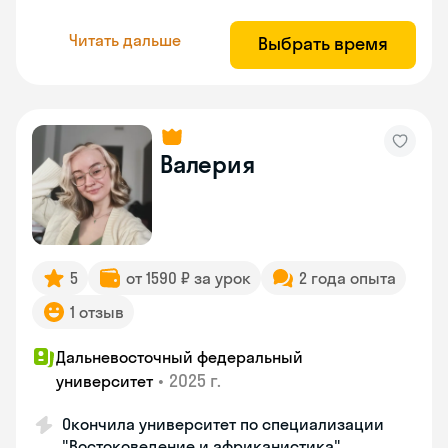
Читать дальше
Выбрать время
Валерия
5
от 1590 ₽ за урок
2 года опыта
1 отзыв
Дальневосточный федеральный
•
2025 г.
университет
Окончила университет по специализации
"Востоковедение и африканистика"