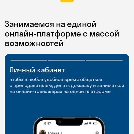
Занимаемся на единой
онлайн-платформе с массой
возможностей
Личный кабинет
Мобильное
Разговорные клубы
приложение
и Talks
чтобы в любое удобное время общаться
с преподавателем, делать домашку и заниматься
чтобы заниматься и изучать новые слова где
Групповые занятия для разговорной практики
на онлайн-тренажерах на одной платформе
и когда удобно
и индивидуальные встречи с преподавателями
со всего мира, чтобы общаться на английском
свободно