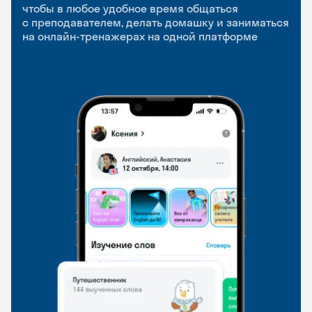
приложение
и Talks
чтобы в любое удобное время общаться
с преподавателем, делать домашку и заниматься
чтобы заниматься и изучать новые слова где
Групповые занятия для разговорной практики
на онлайн-тренажерах на одной платформе
и когда удобно
и индивидуальные встречи с преподавателями
со всего мира, чтобы общаться на английском
свободно