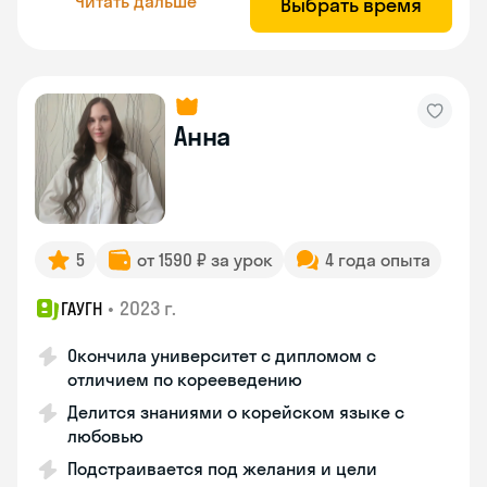
Читать дальше
Выбрать время
Анна
5
от 1590 ₽ за урок
4 года опыта
•
2023 г.
ГАУГН
Окончила университет с дипломом с
отличием по корееведению
Делится знаниями о корейском языке с
любовью
Подстраивается под желания и цели