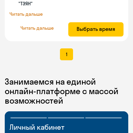
"ТЭЯН"
Читать дальше
Читать дальше
Выбрать время
1
Занимаемся на единой
онлайн-платформе с массой
возможностей
Личный кабинет
Мобильное
Разговорные клубы