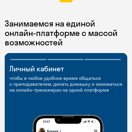
Занимаемся на единой
онлайн-платформе с массой
возможностей
Личный кабинет
Мобильное
Разговорные клубы
приложение
и Talks
чтобы в любое удобное время общаться
с преподавателем, делать домашку и заниматься
чтобы заниматься и изучать новые слова где
Групповые занятия для разговорной практики
на онлайн-тренажерах на одной платформе
и когда удобно
и индивидуальные встречи с преподавателями
со всего мира, чтобы общаться на английском
свободно