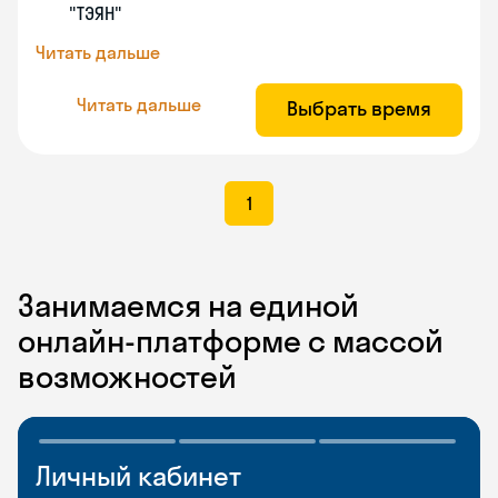
"ТЭЯН"
Читать дальше
Читать дальше
Выбрать время
1
Занимаемся на единой
онлайн-платформе с массой
возможностей
Личный кабинет
Мобильное
Разговорные клубы