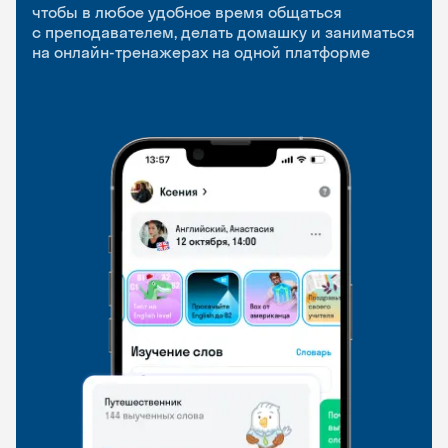
приложение
и Talks
чтобы в любое удобное время общаться
с преподавателем, делать домашку и заниматься
чтобы заниматься и изучать новые слова где
Групповые занятия для разговорной практики
на онлайн-тренажерах на одной платформе
и когда удобно
и индивидуальные встречи с преподавателями
со всего мира, чтобы общаться на английском
свободно