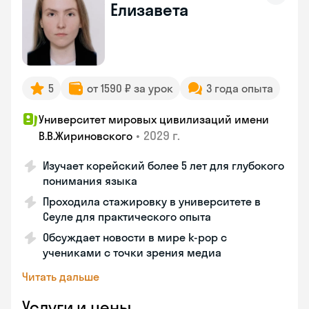
Елизавета
5
от 1590 ₽ за урок
3 года опыта
Университет мировых цивилизаций имени
•
2029 г.
В.В.Жириновского
Изучает корейский более 5 лет для глубокого
понимания языка
Проходила стажировку в университете в
Сеуле для практического опыта
Обсуждает новости в мире k-pop с
учениками с точки зрения медиа
Читать дальше
Услуги и цены