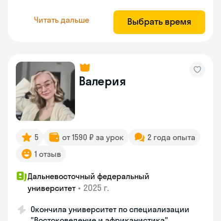
Читать дальше
Выбрать время
Валерия
5
от 1590 ₽ за урок
2 года опыта
1 отзыв
Дальневосточный федеральный
•
2025 г.
университет
Окончила университет по специализации
"Востоковедение и африканистика"