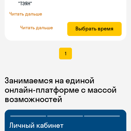
"ТЭЯН"
Читать дальше
Читать дальше
Выбрать время
1
Занимаемся на единой
онлайн-платформе с массой
возможностей
Личный кабинет
Мобильное
Разговорные клубы