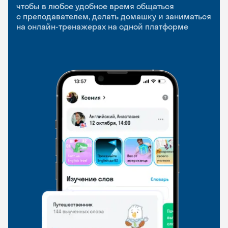
приложение
и Talks
чтобы в любое удобное время общаться
с преподавателем, делать домашку и заниматься
чтобы заниматься и изучать новые слова где
Групповые занятия для разговорной практики
на онлайн-тренажерах на одной платформе
и когда удобно
и индивидуальные встречи с преподавателями
со всего мира, чтобы общаться на английском
свободно