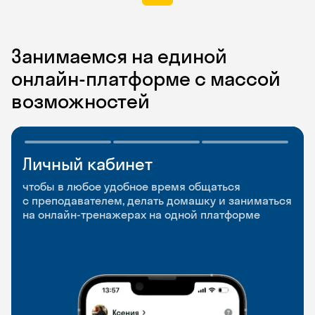
Занимаемся на единой
онлайн-платформе с массой
возможностей
Личный кабинет
Мобильное
Разговорные клубы
приложение
и Talks
чтобы в любое удобное время общаться
с преподавателем, делать домашку и заниматься
чтобы заниматься и изучать новые слова где
Групповые занятия для разговорной практики
на онлайн-тренажерах на одной платформе
и когда удобно
и индивидуальные встречи с преподавателями
со всего мира, чтобы общаться на английском
свободно