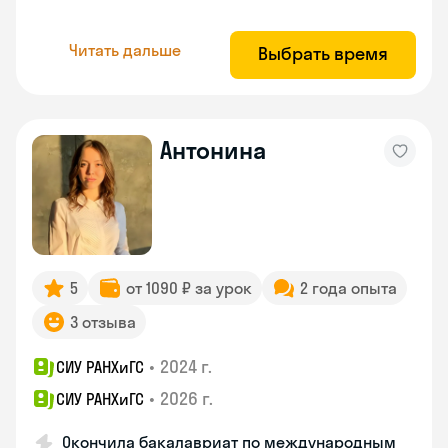
Читать дальше
Выбрать время
Антонина
5
от 1090 ₽ за урок
2 года опыта
3 отзыва
•
2024 г.
СИУ РАНХиГС
•
2026 г.
СИУ РАНХиГС
Окончила бакалавриат по международным