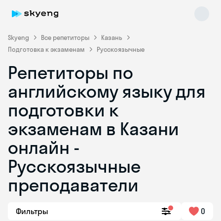
Skyeng
Все репетиторы
Казань
Подготовка к экзаменам
Русскоязычные
Репетиторы по
английскому языку для
подготовки к
экзаменам в Казани
Skyeng Chat
online
онлайн -
Русскоязычные
преподаватели
Фильтры
0