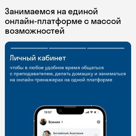
Занимаемся на единой
онлайн-платформе с массой
возможностей
Личный кабинет
Мобильное
Разговорные клубы
приложение
и Talks
чтобы в любое удобное время общаться
с преподавателем, делать домашку и заниматься
чтобы заниматься и изучать новые слова где
Групповые занятия для разговорной практики
на онлайн-тренажерах на одной платформе
и когда удобно
и индивидуальные встречи с преподавателями
со всего мира, чтобы общаться на английском
свободно