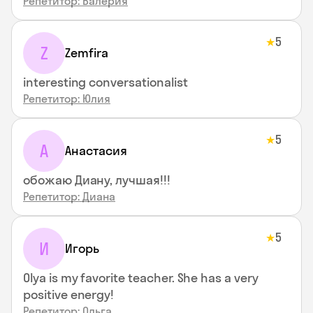
Репетитор: Валерия
5
★
Z
Zemfira
interesting conversationalist
Репетитор: Юлия
5
★
А
Анастасия
обожаю Диану, лучшая!!!
Репетитор: Диана
5
★
И
Игорь
Olya is my favorite teacher. She has a very
positive energy!
Репетитор: Ольга