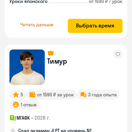
Уроки японского
от 1590 ₽ / урок
Читать дальше
Выбрать время
Тимур
5
от 1590 ₽ за урок
3 года опыта
1 отзыв
•
2028 г.
МГАФК
Сдал экзамен JLPT на уровень N2