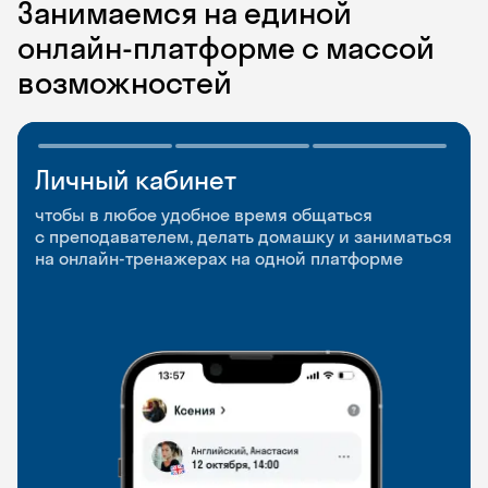
Занимаемся на единой
онлайн-платформе с массой
возможностей
Личный кабинет
Мобильное
Разговорные клубы
приложение
и Talks
чтобы в любое удобное время общаться
с преподавателем, делать домашку и заниматься
чтобы заниматься и изучать новые слова где
Групповые занятия для разговорной практики
на онлайн-тренажерах на одной платформе
и когда удобно
и индивидуальные встречи с преподавателями
со всего мира, чтобы общаться на английском
свободно