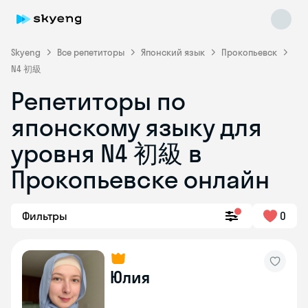
Skyeng
Все репетиторы
Японский язык
Прокопьевск
N4 初級
Репетиторы по
японскому языку для
уровня N4 初級 в
Прокопьевске онлайн
Skyeng Chat
online
Фильтры
0
Юлия