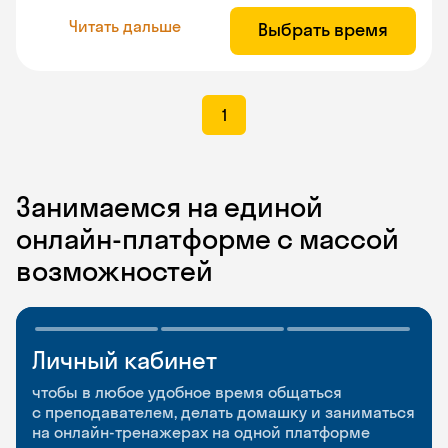
Читать дальше
Выбрать время
1
Занимаемся на единой
онлайн-платформе с массой
возможностей
Личный кабинет
Мобильное
Разговорные клубы
приложение
и Talks
чтобы в любое удобное время общаться
с преподавателем, делать домашку и заниматься
чтобы заниматься и изучать новые слова где
Групповые занятия для разговорной практики
на онлайн-тренажерах на одной платформе
и когда удобно
и индивидуальные встречи с преподавателями