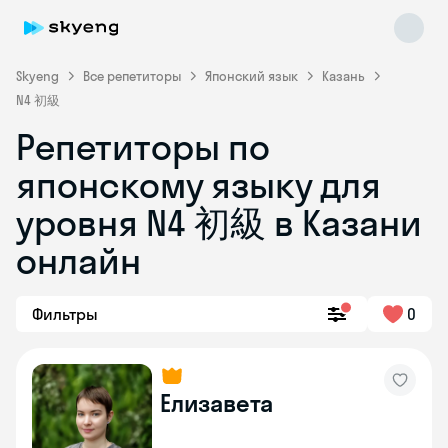
Skyeng
Все репетиторы
Японский язык
Казань
N4 初級
Репетиторы по
японскому языку для
уровня N4 初級 в Казани
онлайн
Skyeng Chat
online
Фильтры
0
Елизавета