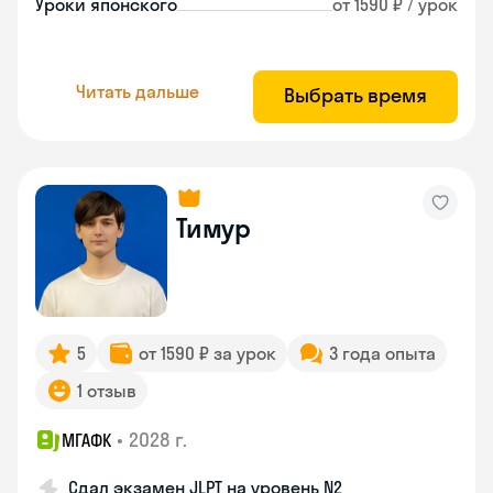
Уроки японского
от 1590 ₽ / урок
Читать дальше
Выбрать время
Тимур
5
от 1590 ₽ за урок
3 года опыта
1 отзыв
•
2028 г.
МГАФК
Сдал экзамен JLPT на уровень N2