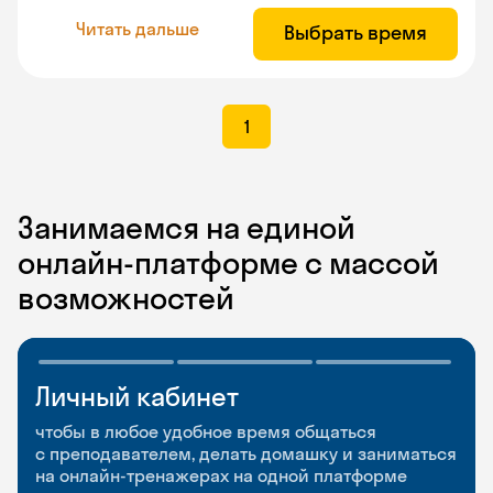
Читать дальше
Выбрать время
1
Занимаемся на единой
онлайн-платформе с массой
возможностей
Личный кабинет
Мобильное
Разговорные клубы
приложение
и Talks
чтобы в любое удобное время общаться
с преподавателем, делать домашку и заниматься
чтобы заниматься и изучать новые слова где
Групповые занятия для разговорной практики
на онлайн-тренажерах на одной платформе
и когда удобно
и индивидуальные встречи с преподавателями