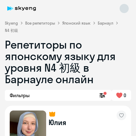
Skyeng
Все репетиторы
Японский язык
Барнаул
N4 初級
Репетиторы по
японскому языку для
уровня N4 初級 в
Барнауле онлайн
Skyeng Chat
online
Фильтры
0
Юлия