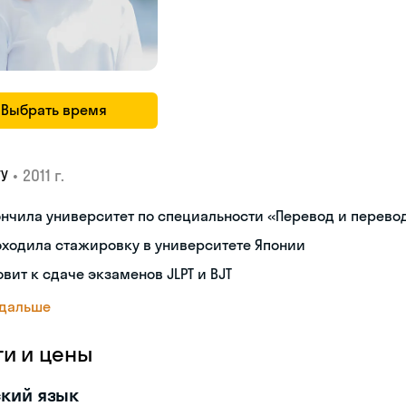
Выбрать время
•
2011 г.
ГУ
нчила университет по специальности «Перевод и перев
ходила стажировку в университете Японии
овит к сдаче экзаменов JLPT и BJT
 дальше
ги и цены
кий язык