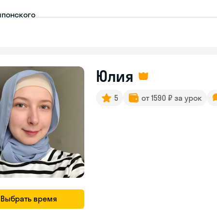
японского
Юлия
5
от 1590 ₽ за урок
Выбрать время