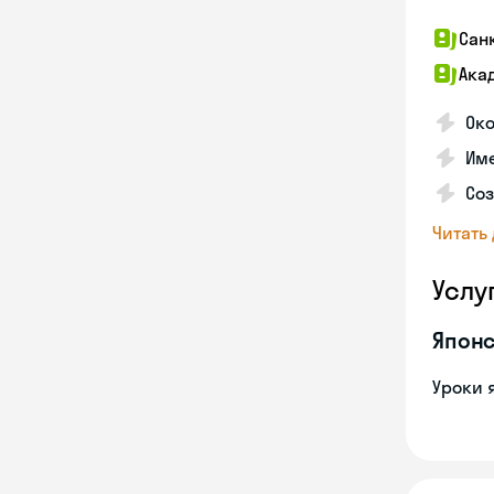
Сан
Ака
Ок
Име
Соз
Читать
Услу
Японс
Уроки 