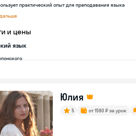
ользует практический опыт для преподавания языка
 дальше
ги и цены
кий язык
японского
Юлия
5
от 1590 ₽ за урок