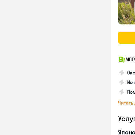
МПГ
Око
Име
Пом
Читать
Услу
Японс