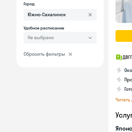
Город
Удобное расписание
Не выбрано
Сбросить фильтры
ДВГ
Око
Про
Гот
Читать
Услу
Японс