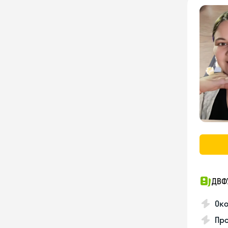
ДВФ
Око
Про