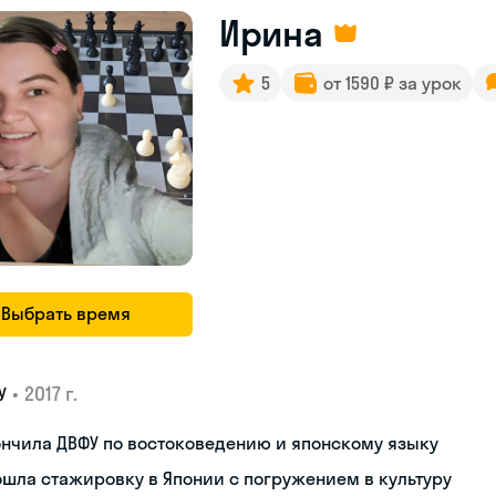
Ирина
5
от 1590 ₽ за урок
Выбрать время
•
2017 г.
У
нчила ДВФУ по востоковедению и японскому языку
шла стажировку в Японии с погружением в культуру