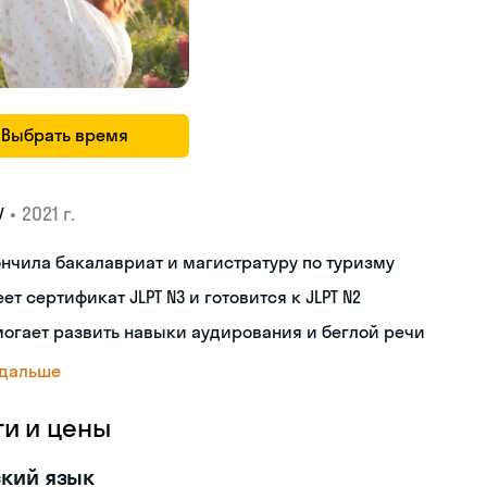
Выбрать время
•
2021 г.
У
нчила бакалавриат и магистратуру по туризму
ет сертификат JLPT N3 и готовится к JLPT N2
огает развить навыки аудирования и беглой речи
 дальше
ги и цены
кий язык