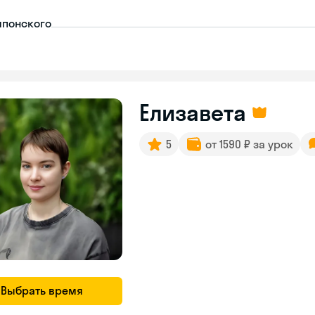
японского
Елизавета
5
от 1590 ₽ за урок
Выбрать время