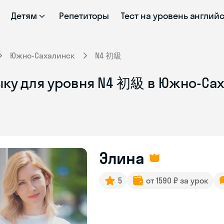
Детям
Репетиторы
Тест на уровень англий
Южно-Сахалинск
N4 初級
ыку для уровня N4 初級 в Южно-Са
Элина
5
от 1590 ₽ за урок