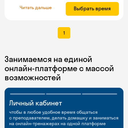
Читать дальше
Выбрать время
1
Занимаемся на единой
онлайн-платформе с массой
возможностей
Личный кабинет
Мобильное
Разговорные клубы
приложение
и Talks
чтобы в любое удобное время общаться
с преподавателем, делать домашку и заниматься
чтобы заниматься и изучать новые слова где
Групповые занятия для разговорной практики
на онлайн-тренажерах на одной платформе
и когда удобно
и индивидуальные встречи с преподавателями