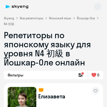
Skyeng
Все репетиторы
Японский язык
Йошкар-Ола
N4 初級
Репетиторы по
японскому языку для
уровня N4 初級 в
Йошкар-Оле онлайн
Skyeng Chat
online
Фильтры
0
Елизавета